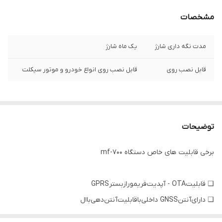
مشخصات
مدت نگه داری شارژ
یک ماه شارژ
قابل نصب روی
قابل نصب روی انواع خودرو و موتور سیکلت
توضیحات
برخی قابلیت های خاص دستگاه mf-700
❑ قابلیت‌OTA - آپدیت‌فریمور‌از‌بستر‌GPRS
❑ دارای‌آنتن‌GNSS داخلی‌با‌قابلیت‌آنتن‌دهی‌باال‌
❑ دارای‌آنتن‌GSM داخلی