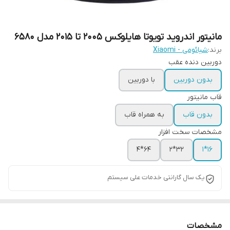
مانیتور اندروید تویوتا هایلوکس 2005 تا 2015 مدل 6580
برند:
شیائومی - Xiaomi
دوربین دنده عقب
بدون دوربین
با دوربین
قاب مانیتور
بدون قاب
به همراه قاب
مشخصات سخت افزار
64*4
32*2
16*1
یک سال گارانتی خدمات علی سیستم
مشخصات