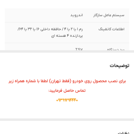
سیستم عامل سازگار
اندروید
اطلاعات کانفینگ
رم ۱ یا 2 یا 4 / حافظه داخلی ۱۶ یا 32 یا 64/
پردازنده ۴ هسته ای
برد دستگاه
TS7
سایز صفحه نمایش
9 اینچی
توضیحات
برای نصب محصول روی خودرو (فقط تهران) لطفا با شماره همراه زیر
تماس حاصل فرمایید:
09399294440
با پیشرفت تکنولوژی و افزایش استفاده از سیستم‌های هوشمند در
خودروها، مانیتورهای اندروید به یکی از اجزای ضروری در خودروها تبدیل