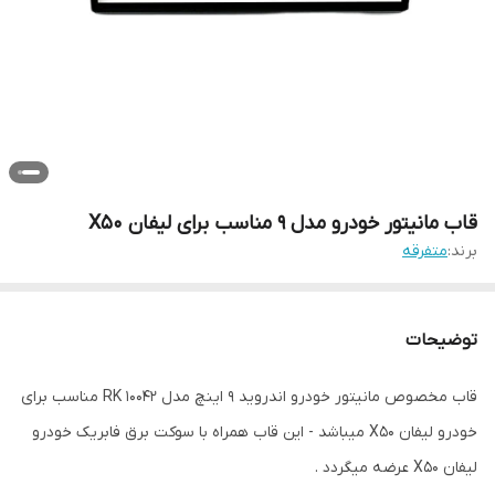
قاب مانیتور خودرو مدل 9 مناسب برای لیفان X50
برند:
متفرقه
توضیحات
قاب مخصوص مانیتور خودرو اندروید 9 اینچ مدل RK 10042 مناسب برای
خودرو لیفان X50 میباشد - این قاب همراه با سوکت برق فابریک خودرو
لیفان X50 عرضه میگردد .