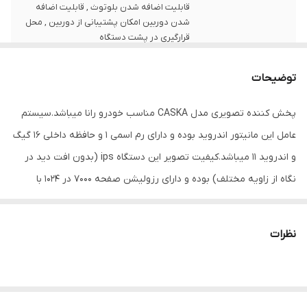
قابلیت اضافه شدن بلوتوث , قابلیت اضافه
شدن دوربین امکان پشتیبانی از دوربین , محل
قرارگیری در پشت دستگاه
وزن
100 گرم
توضیحات
دیسک قابل پخش
بدون امکان پخش دیسک
پخش کننده تصویری مدل CASKA مناسب خودرو رانا میباشد.سیستم
نور پس زمینه
متغیر
عامل این مانیتور اندروید بوده و دارای رم اسمی 1 و حافظه داخلی 16 گیگ
و اندروید 11 میباشد.کیفیت تصویر این دستگاه ips (بدون افت دید در
بیشینه صدای
75x4 وات
نگاه از زاویه مختلف) بوده و دارای رزولیشن صفحه 7000 در 1024 با
خروجی
کیفیت فول اچ دی میباشد.پردازنده این دستگاه چهار هسته ایی بود و
ابعاد
25x15x4 سانتی‌متر
برد سی پی یو این دستگاه 3tl میباشد که این برد باکیفیت باعث ایجاد
نظرات
سرعت بسیار بالا در هنگام نصب نرم افزار در این مانیتور میباشد.این
اقلام همراه کالا
دفترچه‌ی راهنما , رادیو
پخش کننده دارای چی پی اس انلاین و افلاین میباشد که مسیریابی را
سیستم عامل سازگار
ویندوز فون , بلک بری , iOS , اندروید
برای شما فراهم نموده است.دیگر امکانات این دستگاه بلوتوث میباشد که