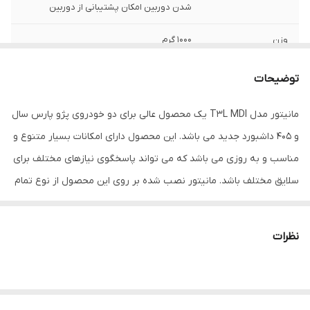
شدن دوربین امکان پشتیبانی از دوربین
وزن
1000 گرم
دیسک قابل پخش
بدون امکان پخش دیسک
توضیحات
نور پس زمینه
متغیر
مانیتور مدل T3L MDI یک محصول عالی برای دو خودروی پژو پارس سال
و 405 داشبورد جدید می باشد. این محصول دارای امکانات بسیار متنوع و
ابعاد
40x30x5 سانتی‌متر
مناسب و به روزی می باشد که می تواند پاسخگوی نیازهای مختلف برای
اقلام همراه کالا
سوکت
سلایق مختلف باشد. مانیتور نصب شده بر روی این محصول از نوع تمام
سیستم عامل سازگار
iOS , اندروید
تاچ و مولتی مدیا بوده که از نوع ips می باشد و این یعنی از زاویه دیدها
مختلف، وضوح صفحه از بین نمی رود. سیستم عامل این محصول دارای
ویژگی‌های دستگاه
صفحه نمایش لمسی
نظرات
آخرین سیستم عامل گوگل یعنی اندروید 12 می باشد که با پکیج قدرتمند
پخش خودرو
سخت افزاری : رم 1 و حافظه داخلی 16 گیگ پاسخگویی سریعی را در اختیار
شما قرار دهد. این محصول جذاب دارای قابلیت بسیار عالی فون لینک می