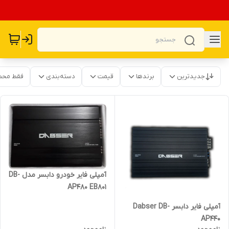
جدیدترین
برندها
قیمت
دسته‌بندی
فقط محص
آمپلی فایر خودرو دابسر مدل DB-
AP480 EB801
آمپلی فایر دابسر Dabser DB-
AP440