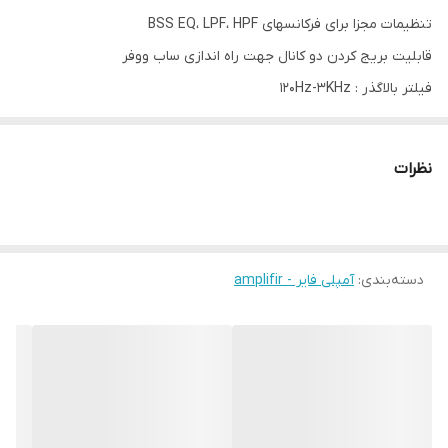
مقاومت 2 اهم
تنظیمات مجزا برای فرکانسهای BSS EQ، LPF، HPF
فیلتر بالاگذر
120Hz-3KHz
قابلیت بریج کردن دو کانال جهت راه اندازی ساب ووفر
فیلتر بالاگذر : 120Hz-3KHz
فیلتر پایین گذر
50Hz-250Hz
فیلتر پایین گذر: 50Hz-250Hz
قدرت خروجی بسیار قوی
نظرات
فیلتر تقویتی و حذف فرکانسهای زاید (نویز)
مجهر به مدار محافظتی
دارای خروجی مونو برای راه اندازی ساب ووفر
دسته‌بندی
:
آمپلی فایر - amplifir
توضیحات: این آمپلی فایر ادر به راه اندازی دو جفت بلندگو و یا یک عدد
ساب ووفر سبک به همراه باند می باشد. با توجه به مدار محافظتی امکان
صدمه رساندن به قطعات متصل به حداقل رسانده شده است همچنین
تنظیمات کامل HPF و LPF باعث می شود تا کیفیت و قدرت مناسب در
کنار هم در این آمپلی فایر وجود داشته باشد.