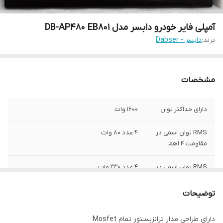
آمپلی فایر خودرو دابسر مدل DB-AP480 EB801
برند:
دابسر - Dabser
مشخصات
دارای حداکثر توان
1600 وات
RMS توان اسمی در
4 عدد 80 وات
مقاومت 4 اهم
RMS توان اسمی در
4 عدد 230 وات
حات پل زنی در
مقاومت 4 اهم
توضیحات
RMS توان اسمی در
4 عدد 130 وات
دارای طراحی مدار ترانزیستور تمام Mosfet