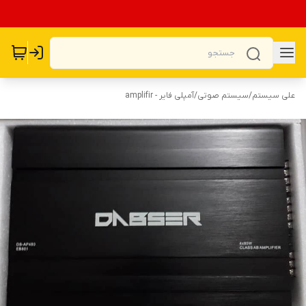
علی سیستم
/
سیستم صوتی
/
آمپلی فایر - amplifir