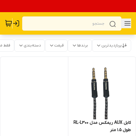
پربازدیدترین
برندها
قیمت
دسته‌بندی
فقط م
کابل AUX ریمکس مدل RL-L300
طول 1.5 متر