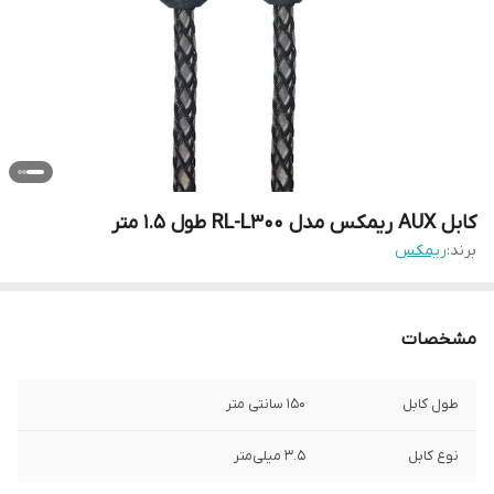
کابل AUX ریمکس مدل RL-L300 طول 1.5 متر
برند:
ریمکس
مشخصات
طول کابل
150 سانتی متر
نوع کابل
3.5 میلی‌متر