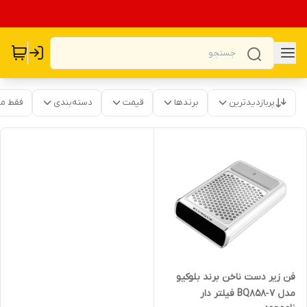
پربازدیدترین
برندها
قیمت
دسته‌بندی
فقط م
فن زیر دست ناخن برند بلوکیو
مدل BQ858‑7 فیلتر دار