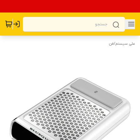
علی سیستم
/
فن