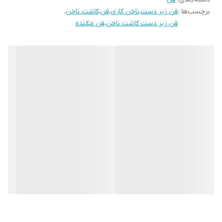
برچسب‌ها :
فن زیر دست
،
ناخن کاری
،
فن
،
کاشت ناخن
،
با آخرین سرعت انتخابی شما شروع به کار می‌کند.
فن زیر دست کاشت ناخن
،
فن مکنده
⚙️ ویژگی‌ها و قابلیت‌ها فن زیر دست
جمع‌آوری قوی‌ترین ذرات ناخن و گرد و غبار با قدرت مکش بالا
عملکرد بی‌صدا و روان برای سالن‌ها و استفاده حرفه‌ای
دارای
سیستم حافظه سرعت
جهت نگهداری آخرین تنظیم کاربر
روشن و خاموش شدن سریع تنها با دکمه ⚙️
O
تنظیم شدت سرعت توسط کلید ‌+ / –
بیشینه سرعت فن تا
۴۵۰۰ دور در دقیقه
طراحی نرم و راحت برای قرار گرفتن دست مشتری روی سطح دستگاه
مناسب برای استفاده طولانی‌مدت، سالن‌های حرفه‌ای و مصارف خانگی
💡 نحوه استفاده فن زیر دست
۱. دستگاه را از طریق آداپتور به برق وصل کنید.
۲. با فشار دادن دکمه
O
فن را روشن کنید.