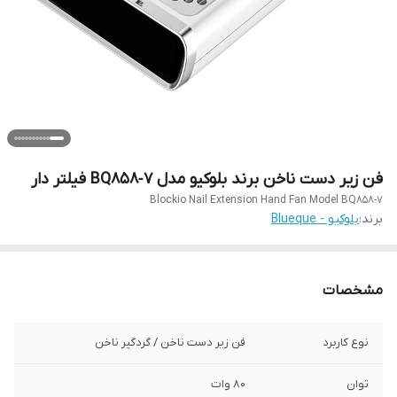
فن زیر دست ناخن برند بلوکیو مدل BQ858‑7 فیلتر دار
Blockio Nail Extension Hand Fan Model BQ858-7
برند:
بلوکیو - Blueque
مشخصات
نوع کاربرد
فن زیر دست ناخن / گردگیر ناخن
توان
۸۰ وات