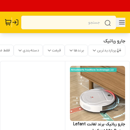
جارو رباتیک
پربازدیدترین
برندها
قیمت
دسته‌بندی
فقط م
جارو رباتیک برند لفانت Lefant