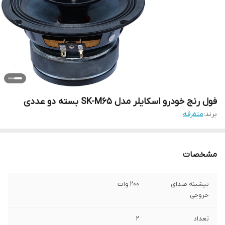
فول رنج خودرو اسکایلر مدل SK-M65 بسته دو عددی
برند:
متفرقه
مشخصات
بیشینه صدای
200 وات
خروجی
تعداد
2