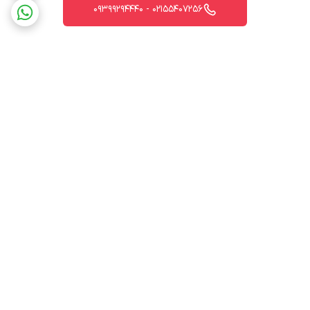
02155407256 - 09399294440
برگشت به بالا
ارسال ویژه
پشتیبانی 12 ساعته