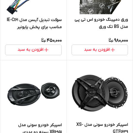
ورق دمپینگ خودرو اس تی پی
سوکت تبدیل آیسن مدل IE-C161
مدل BS تک ورق
مناسب برای پخش پایونیر
450,000
980,000
افزودن به سبد
افزودن به سبد
اسپیکر خودرو سونی مدل XS-
اسپیکر خودرو سونی مدل
GTF1639
XB6951 بسته دو عددی