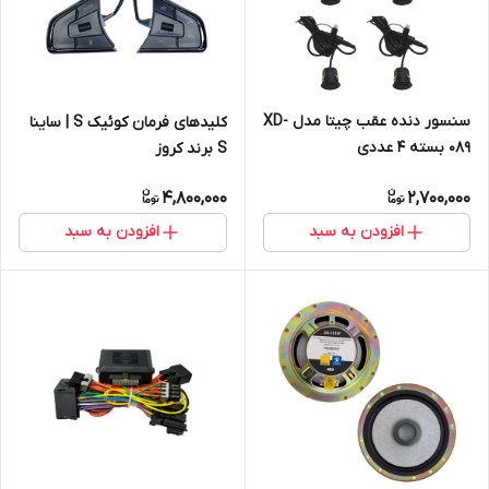
سنسور دنده عقب چیتا مدل XD-
کلیدهای فرمان کوئیک S | ساینا
089 بسته 4 عددی
S برند کروز
4,800,000
2,700,000
افزودن به سبد
افزودن به سبد