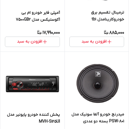
ترمینال تقسیم برق
آمپلی فایر خودرو ام بی
خودرو کارینامدل tb1
آکوستیکس مدل 7500GB2
17,990,000
885,000
افزودن به سبد
افزودن به سبد
میدرنج خودرو آلفا سونیک مدل
پخش کننده خودرو پایونیر مدل
PSW-801 بسته دو عددی
MVH-S125UI