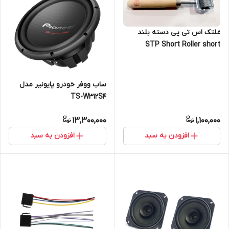
غلتک اس تی پی دسته بلند
STP Short Roller short
ساب ووفر خودرو پایونیر مدل
TS-W312S4
13,300,000
1,100,000
افزودن به سبد
افزودن به سبد