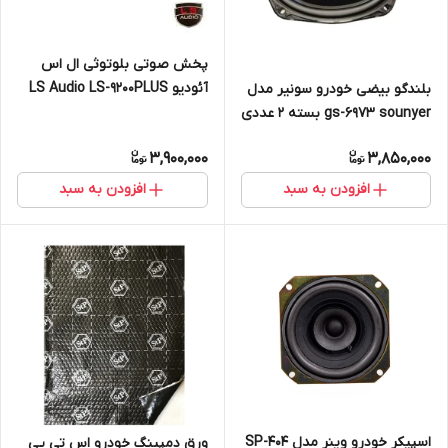
پخش صوتی بلوتوثی ال اس
آئودیو LS Audio LS-9200PLUS
بلندگو بیضی خودرو سونیر مدل
gs-6973 sounyer بسته 2 عددی
3,900,000
3,850,000
افزودن به سبد
افزودن به سبد
اسپیکر خودرو وینر مدل SP-404
ورق دمپینگ خودرو اس تی پی