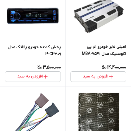
آمپلی فایر خودرو ام بی
پخش کننده خودرو پاناتک مدل
آکوستیک مدل MBA-7541i
P-CP309
3,500,000
14,400,000
افزودن به سبد
افزودن به سبد