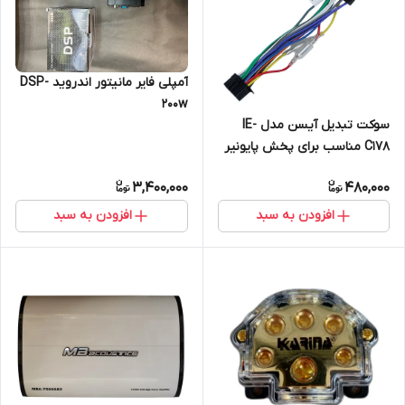
آمپلی فایر مانیتور اندروید DSP-
200w
سوکت تبدیل آیسن مدل IE-
C178 مناسب برای پخش پایونیر
3,400,000
480,000
افزودن به سبد
افزودن به سبد