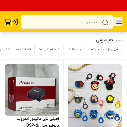
سیستم صوتی
پربازدیدترین
برندها
دسته‌بندی
فقط محصولات موجو
آمپلی فایر مانیتور اندروید
پایونیر مدل DSP-d1