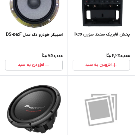
پخش فابریک سمند سورن Ikco
اسپیکر خودرو دک مدل DS-1615F
750,000
2,250,000
افزودن به سبد
افزودن به سبد