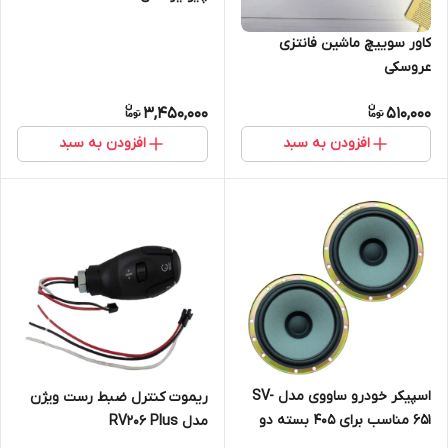
کاور سوییچ ماشین فانتزی
عروسکی
3,450,000
510,000
افزودن به سبد
افزودن به سبد
اسپیکر خودرو ساووی مدل SV-
ریموت کنترل ضبط رست ویژن
651 مناسب برای 405 بسته دو
مدل RV206 Plus
عددی