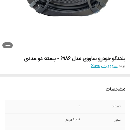
بلندگو خودرو ساووی مدل 6986 - بسته دو عددی
برند:
ساووی - Savoy
مشخصات
تعداد
2
سایز
6 × 9 اینچ