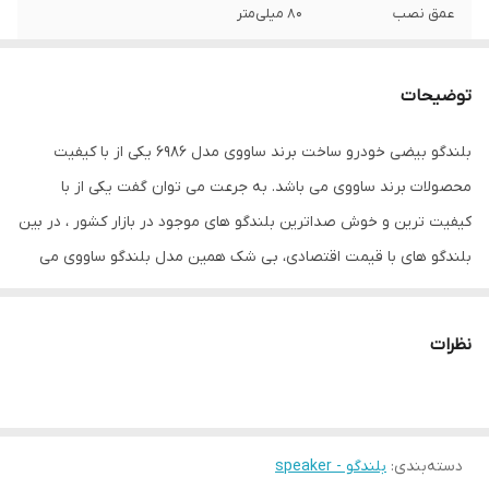
عمق نصب
80 میلی‌متر
نوع بلندگو
اسپیکر کواکسیال , بیضی
توضیحات
وزن
1000 گرم
بلندگو بیضی خودرو ساخت برند ساووی مدل 6986 یکی از با کیفیت
اندازه میدرنج
180x80x80 میلی‌متر
محصولات برند ساووی می باشد. به جرعت می توان گفت یکی از با
کیفیت ترین و خوش صداترین بلندگو های موجود در بازار کشور ، در بین
بلندگو های با قیمت اقتصادی، بی شک همین مدل بلندگو ساووی می
باشد. این بلندگو از متریال ساخت بالایی برخوردار می باشد، به همین
دلیل دارای طول عمر بالایی می باشد.
نظرات
دسته‌بندی
:
بلندگو - speaker