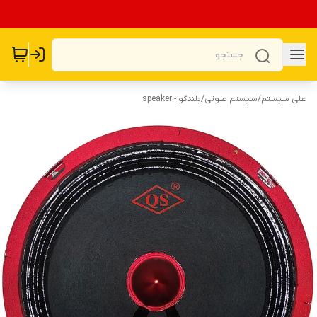
علی سیستم
/
سیستم صوتی
/
بلندگو - speaker