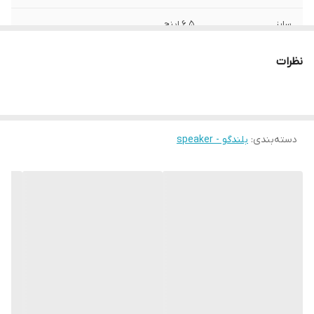
سایز
6.5 اینچ
عمق نصب
90 میلی‌متر
نظرات
نوع بلندگو
میدرنج
وزن
1000 گرم
دسته‌بندی
:
بلندگو - speaker
اندازه میدرنج
165x165x95 میلی‌متر