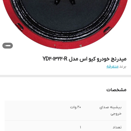
میدرنج خودرو کیو اس مدل YD2-1322-R
برند:
متفرقه
مشخصات
بیشینه صدای
20 وات
خروجی
تعداد
1