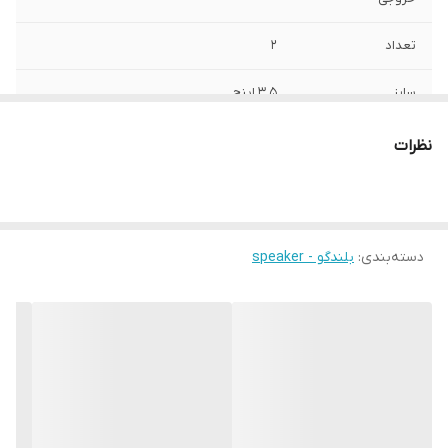
تعداد
2
سایز
3.5 اینچ
عمق نصب
38 میلی‌متر
نظرات
فرکانس پاسخ‌گویی
2000-20000 هرتز
نوع بلندگو
توییتر
دسته‌بندی
:
بلندگو - speaker
وزن
800 گرم
اندازه میدرنج
230x110x60 میلی‌متر