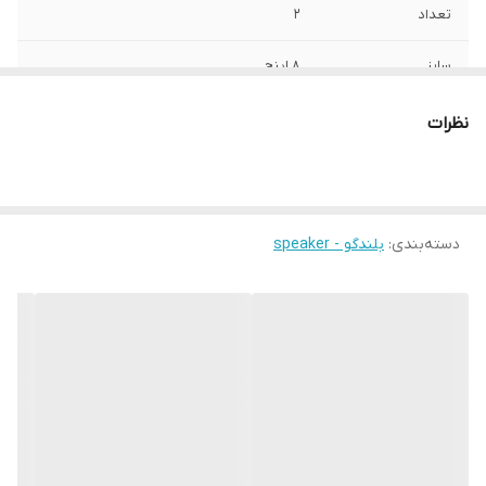
تعداد
2
سایز
8 اینچ
عمق نصب
85 میلی‌متر
نظرات
فرکانس پاسخ‌گویی
125 الی 6000 هرتز
نوع بلندگو
میدرنج
دسته‌بندی
:
بلندگو - speaker
وزن
4000 گرم
اندازه میدرنج
200x200x90 میلی‌متر