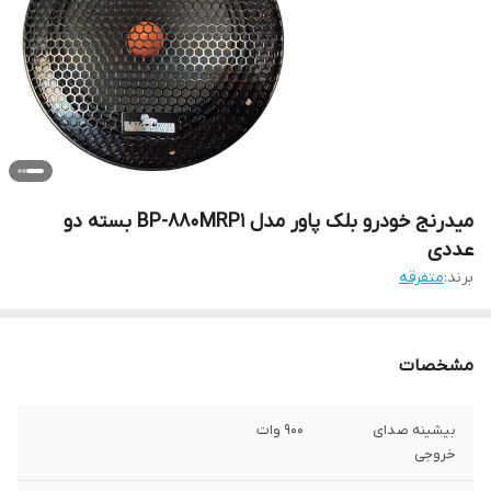
میدرنج خودرو بلک پاور مدل BP-880MRP1 بسته دو
عددی
برند:
متفرقه
مشخصات
بیشینه صدای
900 وات
خروجی