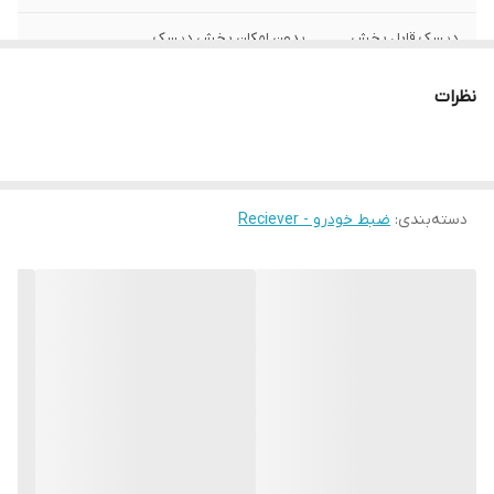
دیسک قابل پخش
بدون امکان پخش دیسک
نور پس زمینه
متغیر
نظرات
بیشینه صدای
50 وات
خروجی
ابعاد
25x16x6 سانتی‌متر
دسته‌بندی
:
ضبط خودرو - Reciever
اقلام همراه کالا
کاور , دفترچه‌ی راهنما
سیستم عامل سازگار
بدون پشتیبانی از سیستم‌عامل
ابعاد صفحه
1610
نمایش