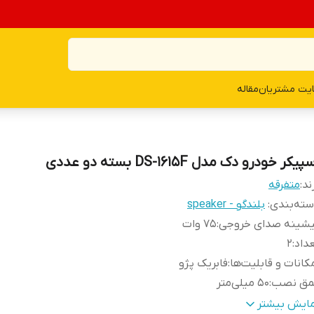
یت مشتریان
مقاله
پیکر خودرو دک مدل DS-1615F بسته دو عددی
ند:
متفرقه
ته‌بندی
:
بلندگو - speaker
یشینه صدای خروجی
:
75 وات
داد
:
2
کانات و قابلیت‌ها
:
فابریک پژو
مق نصب
:
50 میلی‌متر
کانس پاسخ‌گویی
:
0-10000 هرتز
مایش بیشتر