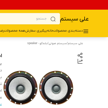
علی سیستم
دسته‌بندی محصولات
خانه
پیگیری سفارش
همه محصولات
رضا
علی سیستم
/
سیستم صوتی
/
بلندگو - speaker
اس
بر
دس
ب
تع
ام
ع
فر
ن