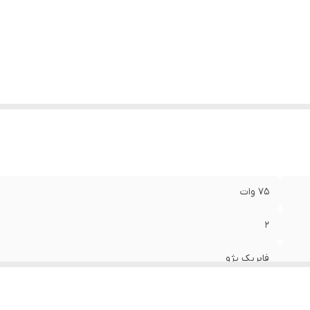
ع بلندگو
:
دایره ای
زن
:
0.60 گرم
عاد
:
16.5x16.5x5 سانتی‌متر
75 وات
2
فابریک پژو
50 میلی‌متر