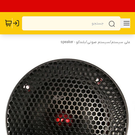
علی سیستم
/
سیستم صوتی
/
بلندگو - speaker