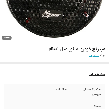
میدرنج خودرو ام فور مدل pl1001
برند:
متفرقه
مشخصات
بیشینه صدای
1200 وات
خروجی
تعداد
1