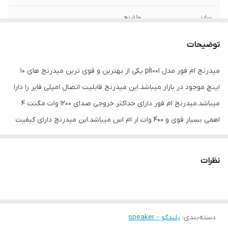
سایز
10 اینچ
عمق نصب
160 میلی‌متر
توضیحات
فرکانس پاسخ‌گویی
70-25000 هرتز
میدرنج ام فور مدل pl1001 یکی از بهترین و قوی ترین میدرنج های 10
اینچ موجود در بازار میباشد.این میدرنج قابلیت اتصال امپلی فایر را دارا
نوع بلندگو
دایره ای
میباشد.میدرنج ام فور دارای حداکثر خروجی صدای 1200 وات مگنت 4
وزن
1 گرم
اهمی بسیار قوی و 400 وات ار ام اس میباشد.این میدرنج دارای کیفیت
صدا و پرتاب صدای فوق العاده عالی میباشد.و به راحتی سیستم های
ابعاد
20x20x10 سانتی‌متر
سنگین و پرقدرت را ساپورت میکند.و یکی از میدرنج های باکیفیت جهت
نظرات
نصب بر روی تاقچه میباشد.
دسته‌بندی
:
بلندگو - speaker