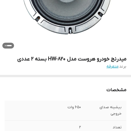
میدرنج خودرو هروست مدل HW-820 بسته 2 عددی
برند:
متفرقه
مشخصات
بیشینه صدای
650 وات
خروجی
تعداد
2