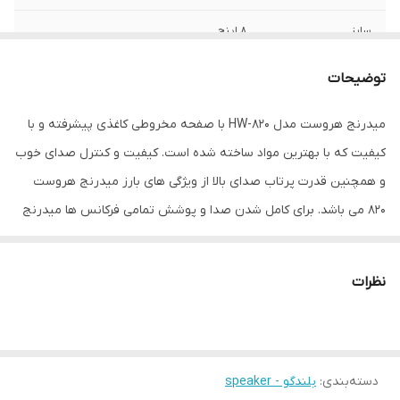
سایز
8 اینچ
عمق نصب
120 میلی‌متر
توضیحات
نوع بلندگو
میدرنج
میدرنج هروست مدل HW-820 با صفحه مخروطی کاغذی پیشرفته و با
کیفیت که با بهترین مواد ساخته شده است. کیفیت و کنترل صدای خوب
وزن
3000 گرم
و همچنین قدرت پرتاب صدای بالا از ویژگی های بارز میدرنج هروست
اندازه میدرنج
220x220x120 میلی‌متر
820 می باشد. برای کامل شدن صدا و پوشش تمامی فرکانس ها میدرنج
هروست را به همراه سوپر توییتر های قوی و حرفه ای نصب کرده و از
صدا لذت ببرید. این ترکیب می تواند به وسیله آمپلی فایر4 کانال یا 2
نظرات
کانال پر قدرت راه اندازی گردد. خرید این بلندگوی با کیفیت به کسانی
پیشنهاد می شود که حجم صدای بالا در خودرو را دوست دارند.
دسته‌بندی
:
بلندگو - speaker