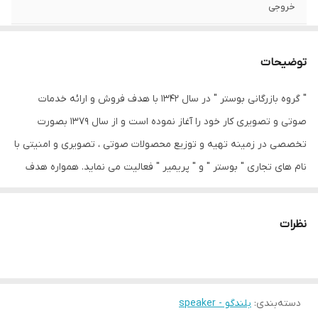
خروجی
تعداد
2
توضیحات
سایز
8 اینچ
" گروه بازرگانی بوستر " در سال 1342 با هدف فروش و ارائه خدمات
عمق نصب
85 میلی‌متر
صوتی و تصویری کار خود را آغاز نموده است و از سال 1379 بصورت
فرکانس پاسخ‌گویی
120-9000 هرتز
تخصصی در زمینه تهیه و توزیع محصولات صوتی ، تصویری و امنیتی با
نام های تجاری " بوستر " و " پریمیر " فعالیت می نماید. همواره هدف
نوع بلندگو
دایره ای
اصلی این مجموعه ، تهیه محصولات با کیفیت با بهره گیری از تکنولوژی
وزن
3.9 گرم
نوین و روز دنیا بوده است. مدیران این مجموعه کوشیده اند با بکارگیری
نظرات
نیروهای متخصص و بهره مندی از استانداردهای مشخص در تولید از
ابعاد
22*22*9 سانتی‌متر
لحاظ کمی و کیفی محصولات را ارتقاء بخشند. در این راه ، باور به این مهم
که تداوم و رشد هر سازمانی بر پایه کیفیت و کسب رضایت مشتری
دسته‌بندی
:
بلندگو - speaker
استوار است . همانطور که میدانیم هر بلندگو حرفه ای دارای قابلیت