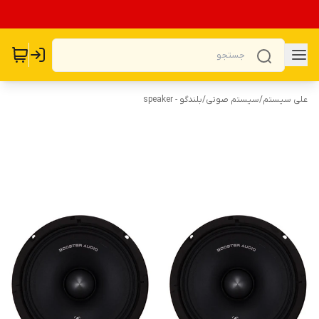
علی سیستم
/
سیستم صوتی
/
بلندگو - speaker