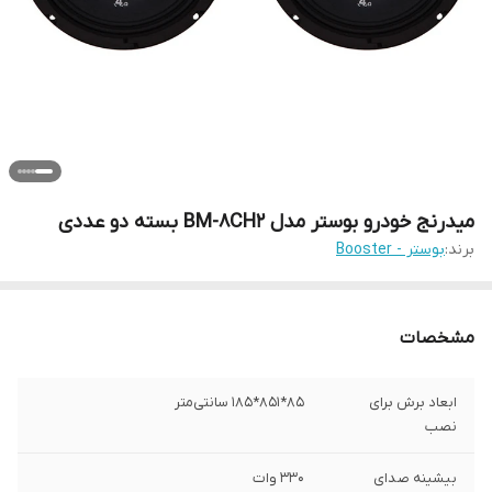
میدرنج خودرو بوستر مدل BM-8CH2 بسته دو عددی
برند:
بوستر - Booster
مشخصات
ابعاد برش برای
85*851*185 سانتی‌متر
نصب
بیشینه صدای
330 وات