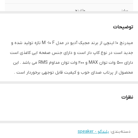
سایز
10 اینچ
عمق نصب
90 میلی‌متر
توضیحات
فرکانس پاسخ‌گویی
80-10000 هرتز
میدرنج 10 اینچی از برند مجیک آدیو در مدل M -10 F تازه تولید شده و
جدید است در نوع کاپ دار است و دارای جنس صفحه ایی کاغذی است
نوع بلندگو
دایره ای
دارای 500 وات توان MAX و 200 وات توان مداوم RMS می باشد . این
وزن
800 گرم
محصول از پرتاب صدای خوب و کیفیت قابل توجهی برخوردار است .
اندازه میدرنج
300x300x130 میلی‌متر
نظرات
دسته‌بندی
:
بلندگو - speaker