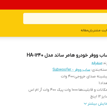
یت مشتریان
مقاله
ب ووفر خودرو هامر ساند مدل HA-1240
ند:
متفرقه
ته‌بندی
:
ساب ووفر - Subwoofer
یشینه صدای خروجی
:
400 وات
داد
:
1
کانات و قابلیت‌ها
:
1000 وات پیک 400 وات آر ام اس
یز
:
12 اینچ
مق نصب
:
120 میلی‌متر
مایش بیشتر