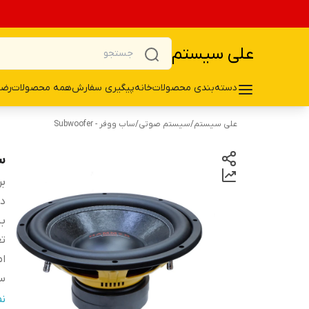
علی سیستم
دسته‌بندی محصولات
خانه
پیگیری سفارش
همه محصولات
رضا
علی سیستم
/
سیستم صوتی
/
ساب ووفر - Subwoofer
سا
بر
دس
ب
تع
ام
سا
ع
ن