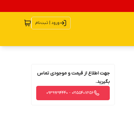
ورود | ثبت‌نام
جهت اطلاع از قیمت و موجودی تماس
بگیرید.
02155407256 - 09399294440