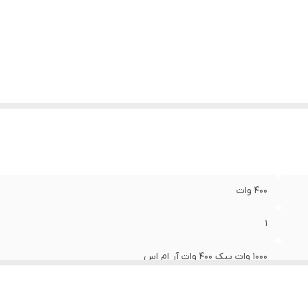
ع بلندگو
:
ساب ووفر
زن
:
4000 گرم
دازه میدرنج
:
400x400x150 میلی‌متر
400 وات
1
1000 وات پیک 400 وات آر ام اس
12 اینچ