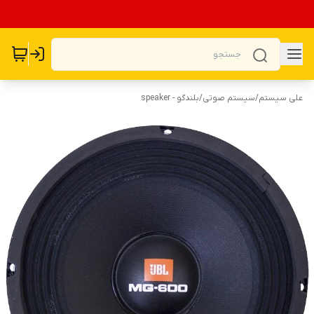
علی سیستم
/
سیستم صوتی
/
بلندگو - speaker