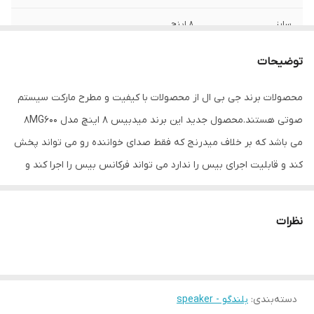
سایز
8 اینچ
عمق نصب
60 میلی‌متر
توضیحات
نوع بلندگو
دایره ای , میدرنج
محصولات برند جی بی ال از محصولات با کیفیت و مطرح مارکت سیستم
صوتی هستند.محصول جدید این برند میدبیس 8 اینچ مدل 8MG600
وزن
1200 گرم
می باشد که بر خلاف میدرنج که فقط صدای خواننده رو می تواند پخش
اندازه میدرنج
200x200x70 میلی‌متر
کند و قابلیت اجرای بیس را ندارد می تواند فرکانس بیس را اجرا کند و
یک انتخاب جذاب برای افرادی هست که به دنبال اجرای بیس زیاد ساب
نیستند و دنبال بیس ملایم هستند،باشد.
نظرات
دسته‌بندی
:
بلندگو - speaker