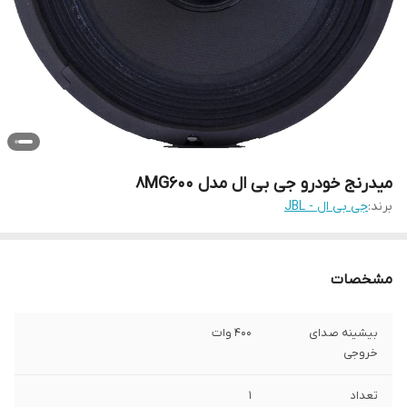
میدرنج خودرو جی بی ال مدل 8MG600
برند:
جی بی ال - JBL
مشخصات
بیشینه صدای
400 وات
خروجی
تعداد
1