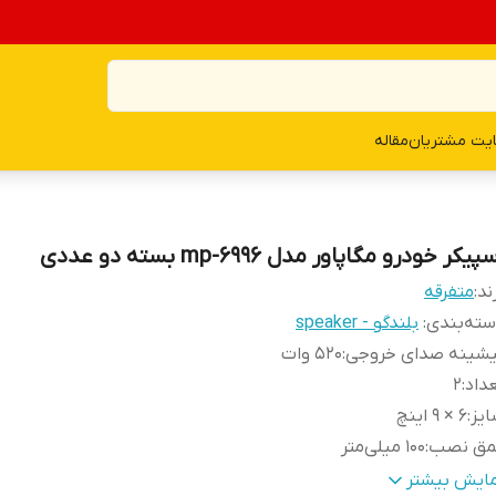
یت مشتریان
مقاله
پیکر خودرو مگاپاور مدل mp-6996 بسته دو عددی
ند:
متفرقه
ته‌بندی
:
بلندگو - speaker
یشینه صدای خروجی
:
520 وات
داد
:
2
یز
:
6 × 9 اینچ
مق نصب
:
100 میلی‌متر
ع بلندگو
:
بیضی
مایش بیشتر