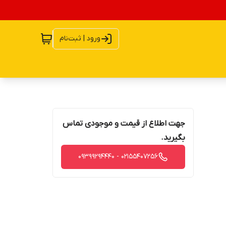
ورود | ثبت‌نام
جهت اطلاع از قیمت و موجودی تماس
بگیرید.
02155407256 - 09399294440