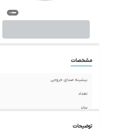
و
ان
مشخصات
بیشینه صدای خروجی
تعداد
سایز
عمق نصب
توضیحات