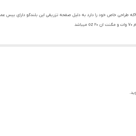
بیضی
بلندگوی فوق العاده خوش ساخت برند مگاپاور مدل 6996که طراحی خاص خود را دارد به دلیل صفحه تزریقی این
2500 گرم
300x220x100 میلی‌متر
ید.