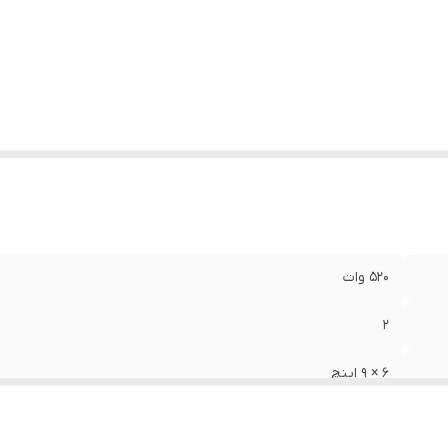
زن
:
2500 گرم
دازه میدرنج
:
300x220x100 میلی‌متر
520 وات
2
6 × 9 اینچ
100 میلی‌متر