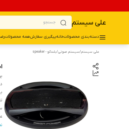
علی سیستم
دسته‌بندی محصولات
خانه
پیگیری سفارش
همه محصولات
رضا
علی سیستم
/
سیستم صوتی
/
بلندگو - speaker
اس
بر
دس
ب
تع
سا
ع
نو
ن