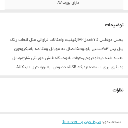
دارای پورت AV
وزن
600 گرم
توضیحات
دیسک قابل پخش
بدون امکان پخش دیسک
پخش دوفلش EYDمدلM2ازکیفیت وامکانات فراوانی مثل انخاب رنگ
نور پس زمینه
متغیر
پنل پنل 7x3سانتی بلوتوث5اتصال به موبایل ومکالمه بامیکروفون
ابعاد
19x13x6 سانتی‌متر
تعبیه شده درجلوخروجی50وات بادوجایگاه فلش خوریکی شارژموبایل
ودیگری برای استفاده ازدرگاه USBمخصوص. رادیووکنترل داردAUX
اقلام همراه کالا
دسته , دفترچه‌ی راهنما , کنترل , زه دور ضبط
وسوکت کامل همراه بسته بندی وقیمت مناسب دربسته بندی وکیوم
سیستم عامل سازگار
iOS , اندروید
همراه سوکت کامل برق وسوکت باند .کنترل قوی وزیبا
نظرات
ابعاد صفحه
7x3
نمایش
دسته‌بندی
:
ضبط خودرو - Reciever