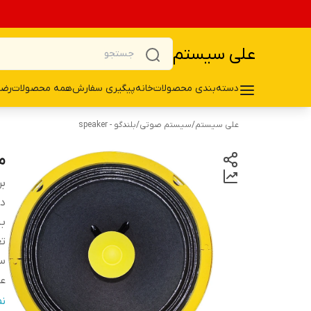
علی سیستم
دسته‌بندی محصولات
خانه
پیگیری سفارش
همه محصولات
رضا
علی سیستم
/
سیستم صوتی
/
بلندگو - speaker
می
بر
دس
ب
تع
سا
ع
نو
ن