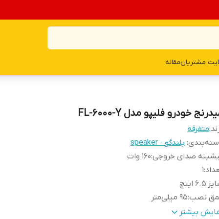
یت مشتریان
مقاله
درنج خودرو فلیپو مدل FL-6000-Y
ند:
متفرقه
ته‌بندی
:
بلندگو - speaker
یشینه صدای خروجی
:
160 وات
داد
:
1
یز
:
6.5 اینچ
مق نصب
:
95 میلی‌متر
ع بلندگو
:
میدرنج
مایش بیشتر