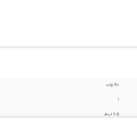
زن
:
1500 گرم
دازه میدرنج
:
165x165x10 میلی‌متر
160 وات
1
6.5 اینچ
95 میلی‌متر