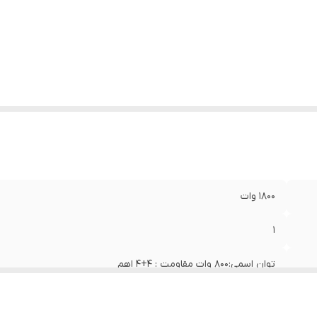
کانس پاسخ‌گویی
:
30-700 هرتز
ع بلندگو
:
ساب ووفر
زن
:
2100 گرم
دازه میدرنج
:
320x320x170 میلی‌متر
1800 وات
1
توان اسمی:800 وات مقاومت : 4+4 اهم
12 اینچ