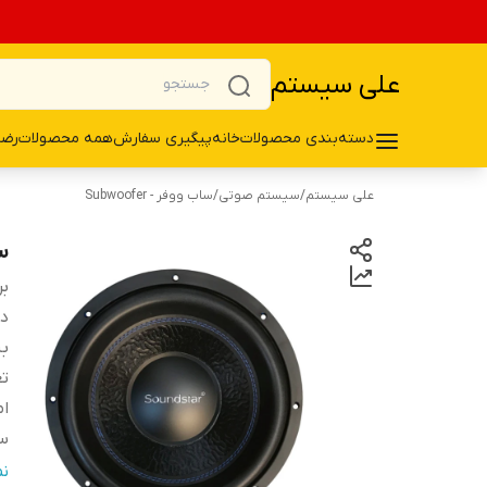
علی سیستم
دسته‌بندی محصولات
خانه
پیگیری سفارش
همه محصولات
رضا
علی سیستم
/
سیستم صوتی
/
ساب ووفر - Subwoofer
سا
بر
دس
ب
تع
ام
سا
ع
ن