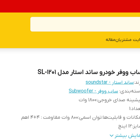
یت مشتریان
مقاله
ب ووفر خودرو ساند استار مدل SL-1201
ند:
ساند استار - soundstar
ته‌بندی
:
ساب ووفر - Subwoofer
یشینه صدای خروجی
:
1800 وات
داد
:
1
کانات و قابلیت‌ها
:
توان اسمی:800 وات مقاومت : 4+4 اهم
یز
:
12 اینچ
مق نصب
:
150 میلی‌متر
مایش بیشتر