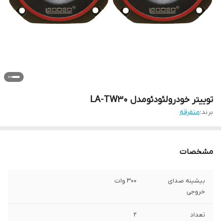
توییتر خودرو لئودئو مدل LA-TW30
برند:
متفرقه
مشخصات
بیشینه صدای
300 وات
خروجی
تعداد
2