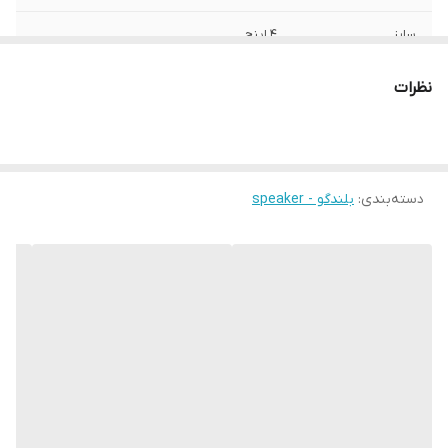
سایز
4 اینچ
عمق نصب
60 میلی‌متر
نظرات
فرکانس پاسخ‌گویی
2000-20000 هرتز
نوع بلندگو
چهارگوش
دسته‌بندی
:
بلندگو - speaker
وزن
2000 گرم
ابعاد
9x9x7 سانتی‌متر