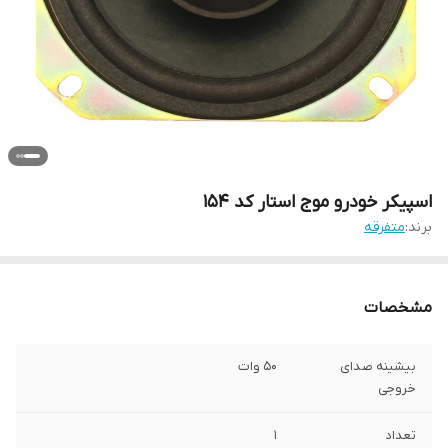
اسپیکر خودرو موج استار کد 154
برند:
متفرقه
مشخصات
بیشینه صدای
50 وات
خروجی
تعداد
1