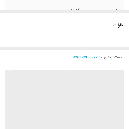
سایز
4 اینچ
عمق نصب
40 میلی‌متر
نظرات
نوع بلندگو
اسپیکر کواکسیال , دایره ای
وزن
400 گرم
دسته‌بندی
:
بلندگو - speaker
اندازه میدرنج
100x100x45 میلی‌متر