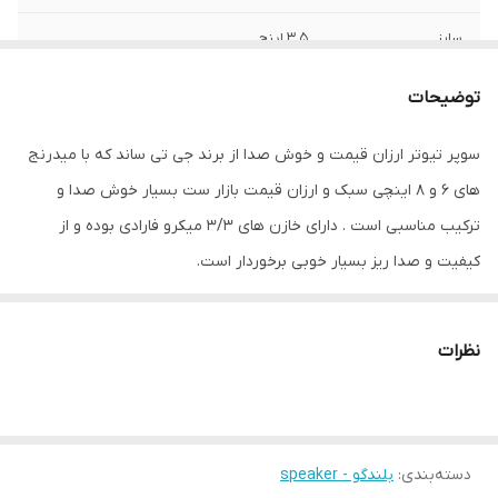
سایز
3.5 اینچ
عمق نصب
20 میلی‌متر
توضیحات
فرکانس پاسخ‌گویی
4000-20000 هرتز
سوپر تیوتر ارزان قیمت و خوش صدا از برند جی تی ساند که با میدرنج
های 6 و 8 اینچی سبک و ارزان قیمت بازار ست بسیار خوش صدا و
نوع بلندگو
دایره ای
ترکیب مناسبی است . دارای خازن های 3/3 میکرو فارادی بوده و از
وزن
1000 گرم
کیفیت و صدا ریز بسیار خوبی برخوردار است.
اندازه میدرنج
200x100x30 میلی‌متر
نظرات
دسته‌بندی
:
بلندگو - speaker