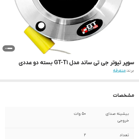
سوپر تیوتر جی تی ساند مدل GT-T1 بسته دو عددی
برند:
متفرقه
مشخصات
بیشینه صدای
50 وات
خروجی
تعداد
2