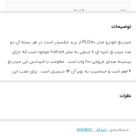
سایز
8 اینچ
عمق نصب
70 میلی‌متر
توضیحات
فرکانس پاسخ‌گویی
130-20000هرتز هرتز
میدرنج خودرو مدل PLO810 از برند مکسیدر است. در هر بسته آن دو
عدد میدرنج دایره ای 8 اینچی به سایز 20x20x8 موجود است که دارای
نوع بلندگو
دایره ای
پیشینه صدای خروجی 200 وات است . مقاومت یا امپدانس این میدرنج
وزن
1 گرم
4 اهم است و حساسیت به نویز آن 94 دیسیبل است . برای نصب این
میدرنج بر روی طاقچه خودرو باید برش به سایز 18x18 زده شود.
ابعاد
20x20x8 سانتی‌متر
نظرات
دسته‌بندی
:
بلندگو - speaker