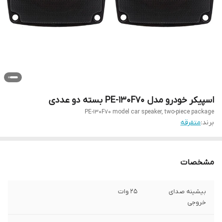
اسپیکر خودرو مدل PE-130F70 بسته دو عددی
PE-130F70 model car speaker, two-piece package
برند:
متفرقه
مشخصات
بیشینه صدای
25 وات
خروجی