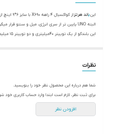
سایز
این
ب
اند هرتز
از کواکسیال 4 راهه X690 با سایز 6*9 اینچ از سری محصولات انو شرکت هرتز بوده و از کیفیت و قدرت مناسبی برخوردار می باشد.
عمق نصب
البته UNO پایین تر از سری انرژی، میل و سنتو قرار میگرند از کیفیت مطلوبی برخوردار هستند و میتوان این سری را بدون آمپلی فایر هم راه اندازی کرد.
این بلندگو از یک توییتر 40میلیتری و دو توییتر 15 میلیمتری نیز بهره مند می باشد که فرکانس های بالا را بخوبی اجرا خواهد کرد.
فرکانس پاسخ‌گویی
سیم پیچ ووفر 25 میلیمتر و سیم پیچ توییتر اصلی 20 میلیمتر می باشد. مگنت ووفر از یک هسته فرت با چگالی بالا می باشد.
نوع
وزن
نظرات
شما هم درباره این محصول نظر خود را بنویسید.
برای ثبت نظر، لازم است ابتدا وارد حساب کاربری خود شو
افزودن نظر