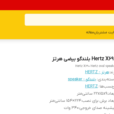
یت مشتریان
مقاله
Hertz X بلندگو بیضی هرتز
Hertz X690 Hertz oval speak
ند:
هرتز - HERTZ
ته‌بندی
:
بلندگو - speaker
چسب‌ها :
HERTZ
عاد
:
۲۲x۱۵x۹ سانتی‌متر
عاد برش برای نصب
:
۲۲۴×۱۵۴ سانتی‌متر
یشینه صدای خروجی
:
۳۴۰ وات