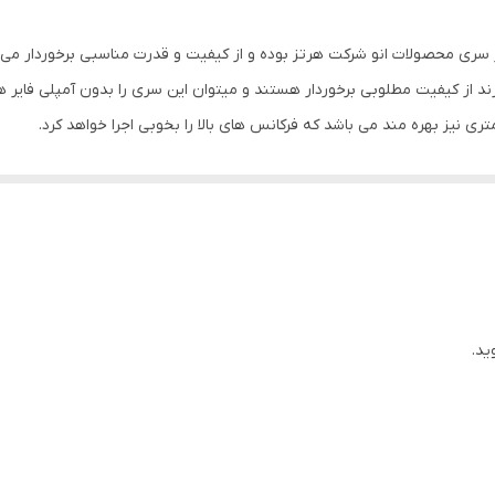
۶ × ۹ اینچ
۷۵ میلی‌متر
۴۵ الی ۲۲۰۰۰ هرتز
بیضی
۰.۵ گرم
ید.