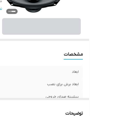
تع
سا
ن
ع
فر
نو
و
مشخصات
ابعاد
ابعاد برش برای نصب
بیشینه صدای خروجی
تعداد
توضیحات