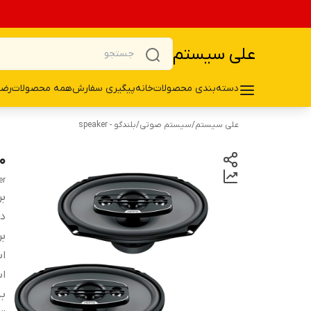
علی سیستم
دسته‌بندی محصولات
خانه
پیگیری سفارش
همه محصولات
رضا
علی سیستم
/
سیستم صوتی
/
بلندگو - speaker
690
er
بر
دس
بر
اب
اب
ب