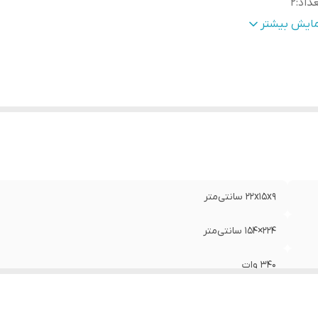
داد
:
۲
یز
:
۶ × ۹ اینچ
مایش بیشتر
مق نصب
:
۷۵ میلی‌متر
کانس پاسخ‌گویی
:
۴۵ الی ۲۲۰۰۰ هرتز
ع
:
بیضی
زن
:
۰.۵ گرم
۲۲x۱۵x۹ سانتی‌متر
۲۲۴×۱۵۴ سانتی‌متر
۳۴۰ وات
۲