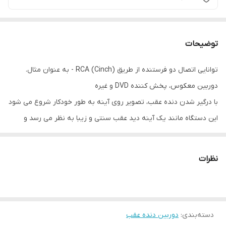
توضیحات
توانایی اتصال دو فرستنده از طریق RCA (Cinch) - به عنوان مثال.
دوربین معکوس، پخش کننده DVD و غیره
با درگیر شدن دنده عقب، تصویر روی آینه به طور خودکار شروع می شود
این دستگاه مانند یک آینه دید عقب سنتی و زیبا به نظر می رسد و
دارای یک پوشش بازتابنده صاف است.
نظرات
بدنه آینه از پلاستیک مقاوم ساخته شده است. مناسب برای هر فرستنده
تصویر با ورودی RCA (Cinch) مانیتور با خطوط راهنمای بصری منتشر
شده توسط دوربین های معکوس کار می کند.
دسته‌بندی
:
دوربین دنده عقب