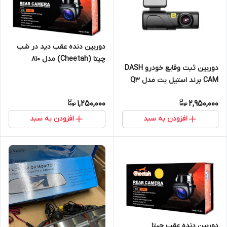
دوربین دنده عقب دید در شب
چیتا (Cheetah) مدل ۸۱۰
دوربین ثبت وقایع خودرو DASH
CAM برند استیل بت مدل Q3
2K WIFI
1,250,000
2,950,000
افزودن به سبد
افزودن به سبد
دوربین دنده عقب چیتا