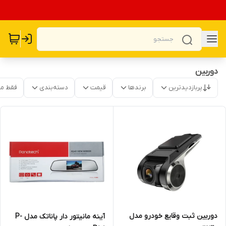
دوربین
پربازدیدترین
برندها
قیمت
دسته‌بندی
فقط م
دوربین ثبت وقایع خودرو مدل
آینه مانیتور دار پاناتک مدل P-