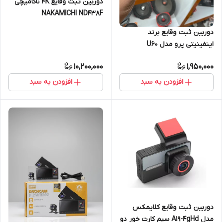
دوربین ثبت وقایع 4K ناکامیچی
NAKAMICHI ND438F
دوربین ثبت وقایع برند
اینفینیتی پرو مدل U60
10,200,000
1,950,000
افزودن به سبد
افزودن به سبد
دوربین ثبت وقایع کلایمکس
مدل A19-4gHd سیم کارت خور دو