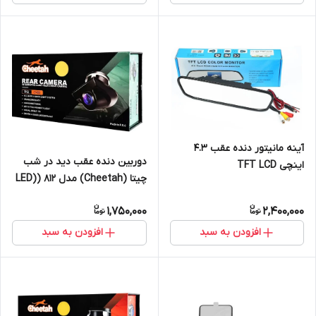
آینه مانیتور دنده عقب 4.3
دوربین دنده عقب دید در شب
اینچی TFT LCD
چیتا (Cheetah) مدل 812 (LED)
AHD
1,750,000
2,400,000
افزودن به سبد
افزودن به سبد