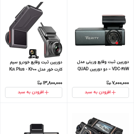
دوربین ثبت وقایع وریتی مدل
دوربین ثبت وقایع خودرو سیم
VDC-411W – دو دوربین QUAD
کارت خور مدل K18 Plus - K600
HD 2K با وای‌فای
13,800,000
7,000,000
افزودن به سبد
افزودن به سبد