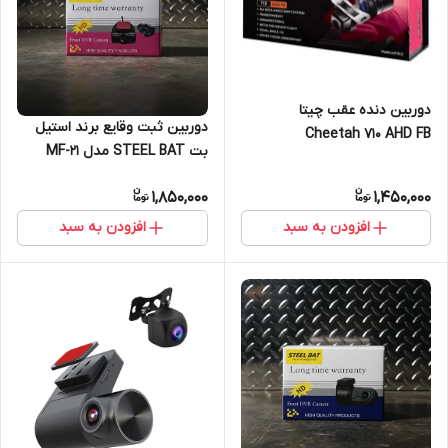
دوربین دنده عقب چیتا
دوربین ثبت وقایع برند استیل
Cheetah 710 AHD FB
بت STEEL BAT مدل MF-21
1,850,000
1,450,000
افزودن به سبد
افزودن به سبد