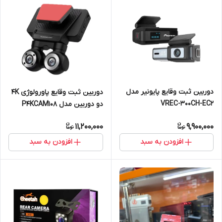
دوربین ثبت وقایع پایونیر مدل
دوربین ثبت وقایع پاورولوژی 4K
VREC-300CH-EC2
دو دوربین مدل P4KCAM108
11,200,000
9,900,000
افزودن به سبد
افزودن به سبد