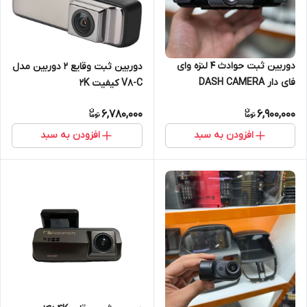
دوربین ثبت حوادث ۴ لنزه وای
دوربین ثبت وقایع 2 دوربین مدل
فای دار DASH CAMERA
V8-C کیفیت 2K
6,780,000
6,900,000
افزودن به سبد
افزودن به سبد