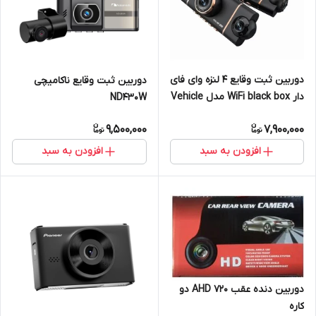
دوربین ثبت وقایع 4 لنزه وای فای
دوربین ثبت وقایع ناکامیچی
دار WiFi black box مدل Vehicle
ND430W
Blackbox DVR
9,500,000
7,900,000
افزودن به سبد
افزودن به سبد
دوربین دنده عقب AHD 720 دو
کاره