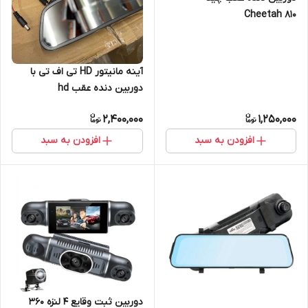
Cheetah 810
آینه مانیتور HD تی اف تی با
دوربین دنده عقب hd
2,400,000
1,250,000
افزودن به سبد
افزودن به سبد
دوربین ثبت وقایع 4 لنزه 360