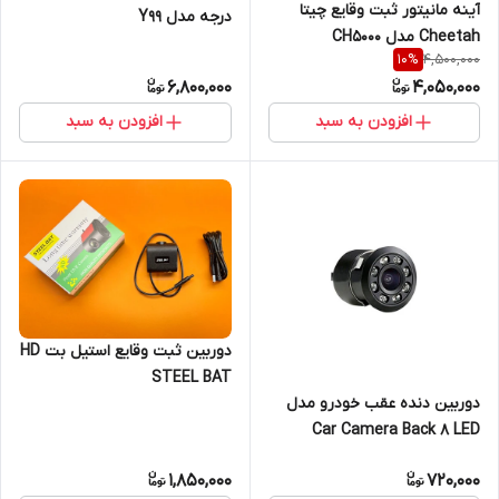
آینه مانیتور ثبت وقایع چیتا
درجه مدل Y99
Cheetah مدل CH5000
4,500,000
10
%
6,800,000
4,050,000
افزودن به سبد
افزودن به سبد
دوربین ثبت وقایع استیل بت HD
STEEL BAT
دوربین دنده عقب خودرو مدل
Car Camera Back 8 LED
1,850,000
720,000