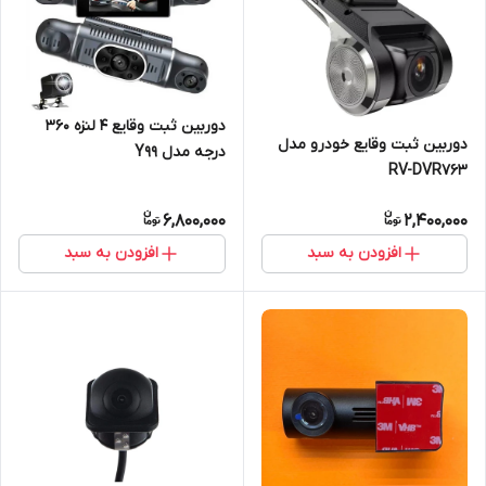
دوربین ثبت وقایع 4 لنزه 360
دوربین ثبت وقایع خودرو مدل
درجه مدل Y99
RV-DVR763
6,800,000
2,400,000
افزودن به سبد
افزودن به سبد