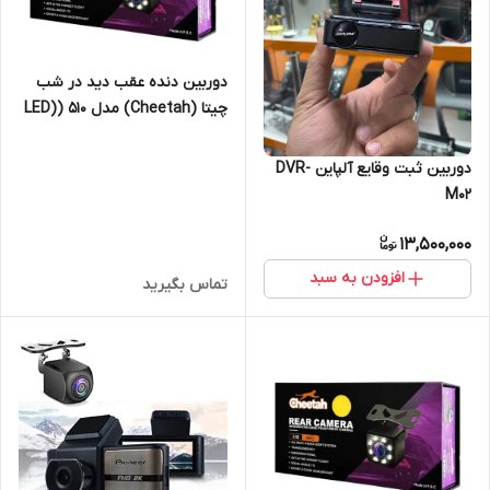
دوربین دنده عقب دید در شب
چیتا (Cheetah) مدل ۵۱۰ (LED)
AHD
دوربین ثبت وقایع آلپاین DVR-
M02
13,500,000
افزودن به سبد
تماس بگیرید