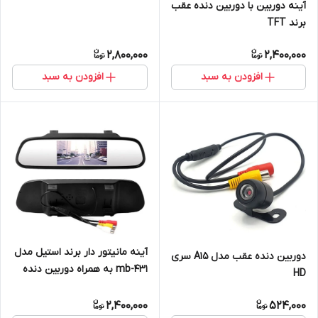
آینه دوربین با دوربین دنده عقب
برند TFT
2,800,000
2,400,000
افزودن به سبد
افزودن به سبد
آینه مانیتور دار برند استیل مدل
دوربین دنده عقب مدل A15 سری
mb-431 به همراه دوربین دنده
HD
عقب
2,400,000
524,000