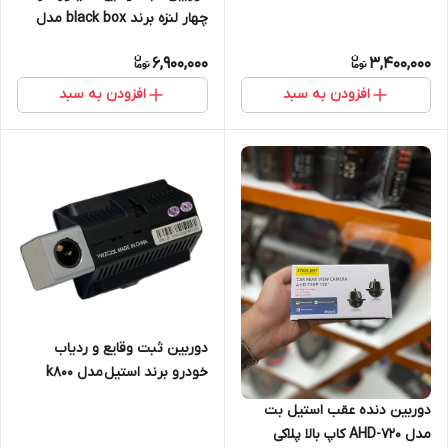
چهار لنزه برند black box مدل
s21 وای فای دار
6,900,000
3,400,000
افزودن به سبد
افزودن به سبد
دوربین ثبت وقایع و ردیاب
خودرو برند استیل مدل k800
(سیم کارت خور)
دوربین دنده عقب استیل بت
مدل AHD-720 کاپ بالا پلاکی