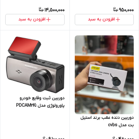
14,500,000
950,000
افزودن به سبد
افزودن به سبد
دوربین ثبت وقایع خودرو
پاورولوژی مدل PDCAM2K1
دوربین دنده عقب برند استیل
بت مدل cvbs