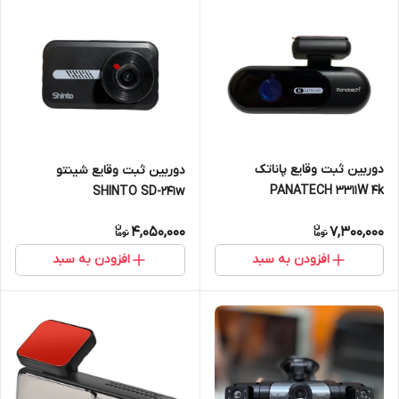
دوربین ثبت وقایع پاناتک
دوربین ثبت وقایع شینتو
PANATECH 3311W 4k
SHINTO SD-241w
4,050,000
7,300,000
افزودن به سبد
افزودن به سبد