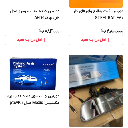
دوربین ثبت وقایع وای فای دار
دوربین دنده غقب خودرو مدل
STEEL BAT E30
کاپ AHD-1080p
884,000
2,800,000
افزودن به سبد
افزودن به سبد
دوربین و سنسور دنده عقب برند
مکسیس Maxis مدل ptsv401