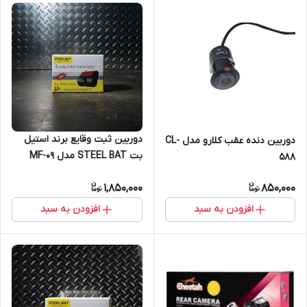
دوربین ثبت وقایع برند استیل
دوربین دنده عقب کلارو مدل CL-
بت STEEL BAT مدل MF-۰۹
588
1,850,000
850,000
افزودن به سبد
افزودن به سبد