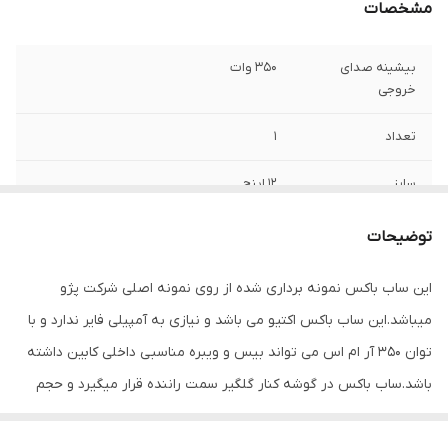
مشخصات
بیشینه صدای
350 وات
خروجی
تعداد
1
سایز
12 اینچ
عمق نصب
180 میلی‌متر
توضیحات
نوع بلندگو
ساب ووفر
این ساب باکس نمونه برداری شده از روی نمونه اصلی شرکت پژو
میباشد.این ساب باکس اکتیو می باشد و نیازی به آمپیلی فایر ندارد و با
وزن
3000 گرم
توان 350 آر ام اس می تواند بیس و ویبره مناسبی داخلی کابین داشته
اندازه میدرنج
600x390x370 میلی‌متر
باشد.ساب باکس در گوشه کنار گلگیر سمت راننده قرار میگیرد و حجم
کمی دارد و کمترین فضای ممکنه صندوق را اشغال میکند.این ساب