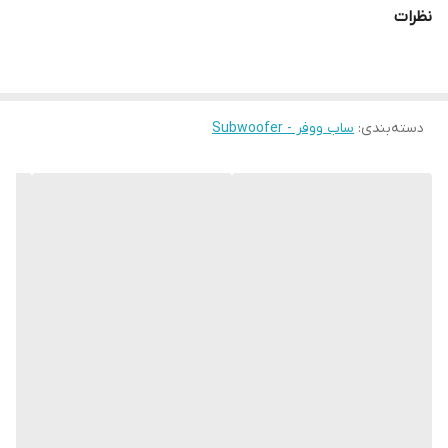
باکس با سایزدقیق بصورت کاملا فیکس نصب میشود و احتمال تکان
نظرات
خوردن دراثر ترمز ویا دست انداز خیابان وجود ندارد.
دسته‌بندی
:
ساب ووفر - Subwoofer