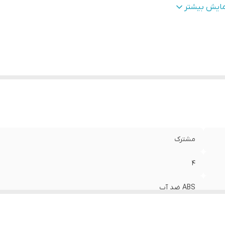
ناسب
مایش بیشتر
ای خودرو
:
جک J5 , ام وی ام 110s , پژو 405 , پژو 207 , رنو مگان
مشترک
4
ABS ضد آب
رنگ مشکی مناسب تمامی خودروها همراه نشانه گر سه رنگ همراه
متر