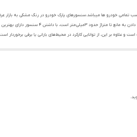
لیفان 520 , لیفان 620 , لیفان X60 , لیفان X50 , لیفان 820 , جک S5 , جک J5 , ام وی ام 110s , پژو 405 , پژو 207 , رنو مگان
 تمامی خودرو ها میباشد.سنسورهای پارک خودرو در رنگ مشکی به بازار عرضه 
خریداری کرد.از جمله امکانات سنسور پارک خودرو ، پاس
و علاوه بر این، از توانایی کارکرد در محیط‌های بارانی یا برفی برخوردار است
ید.