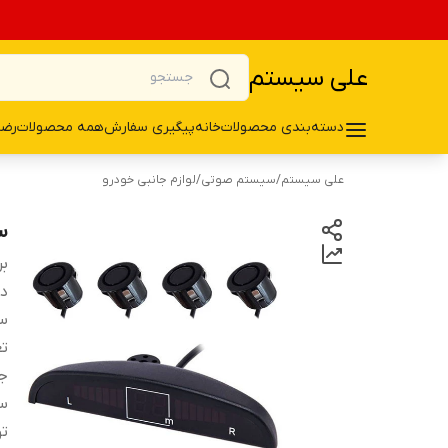
علی سیستم
دسته‌بندی محصولات
خانه
پیگیری سفارش
همه محصولات
رضا
علی سیستم
/
سیستم صوتی
/
لوازم جانبی خودرو
س
بر
دس
سی
تع
جن
سا
ت