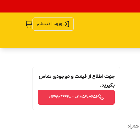
ورود | ثبت‌نام
جهت اطلاع از قیمت و موجودی تماس
بگیرید.
02155407256 - 09399294440
همراه