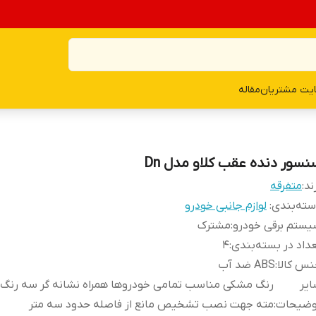
یت مشتریان
مقاله
نسور دنده عقب کلاو مدل Dn
ند:
متفرقه
ته‌بندی
:
لوازم جانبی خودرو
ستم برقی خودرو
:
مشترک
داد در بسته‌بندی
:
4
س کالا
:
ABS ضد آب
یر
رنگ مشکی مناسب تمامی خودروها همراه نشانه گر سه رنگ 
وضیحات
:
مته جهت نصب تشخیص مانع از فاصله حدود سه متر