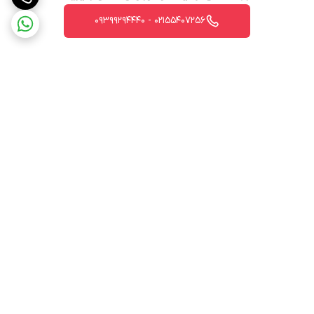
02155407256 - 09399294440
برگشت به بالا
ارسال ویژه
پشتیبانی 12 ساعته