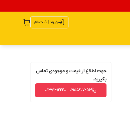
ورود | ثبت‌نام
جهت اطلاع از قیمت و موجودی تماس
بگیرید.
02155407256 - 09399294440