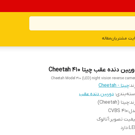
یت مشتریان
مقاله
ربین دنده عقب چیتا Cheetah 410
Cheetah Model 410 (LED) night vision reverse came
ند:
چیتا - Cheetah
ته‌بندی
:
دوربین دنده عقب
ند
:
چیتا (Cheetah)
دل
:
410 CVBS
یفیت تصویر
:
آنالوگ
LE
:
دارد