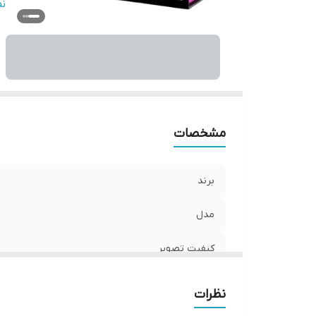
زا
ن
ج
م
من
ان
کا
ض
مشخصات
رن
برند
مدل
کیفیت تصویر
LED
نظرات