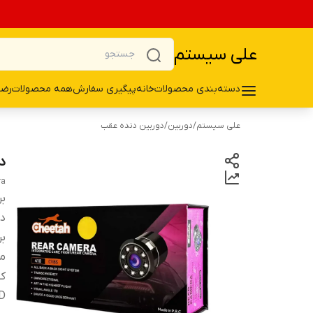
علی سیستم
دسته‌بندی محصولات
خانه
پیگیری سفارش
همه محصولات
رضا
علی سیستم
/
دوربین
/
دوربین دنده عقب
دو
ra
بر
دس
بر
م
ک
D