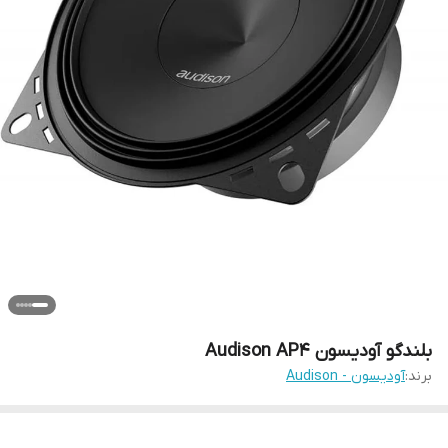
بلندگو آودیسون Audison AP4
برند:
آودیسون - Audison