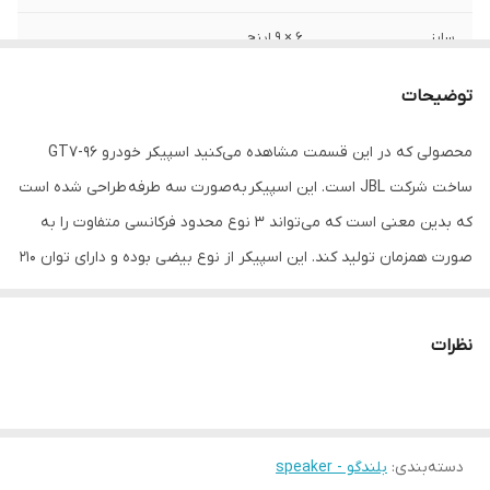
سایز
۶ × ۹ اینچ
فرکانس پاسخ‌گویی
۴۰-۲۱۰۰۰ هرتز
توضیحات
نوع
بیضی
محصولی که در این قسمت مشاهده می‌کنید اسپیکر خودرو GT7-96
ساخت شرکت JBL است. این اسپیکر به‌صورت سه طرفه طراحی شده است
که بدین معنی است که می‌‌تواند 3 نوع محدود فرکانسی متفاوت را به
صورت همزمان تولید کند. این اسپیکر از نوع بیضی بوده و دارای توان 210
وات میباشد همچنین توان واقعی(RMS) 70 وات برای این محصول در
نظر گرفته شده است. حساسیت این اسپیکر محبوب 94 دسیبل و
نظرات
امپدانس آن 4 اهم است.پاسخ فرکانسی این محصول از 40 تا 21 کیلوهرتز
است که خود موجب میشود این محصول در مقام اسپیکرهایی با کیفیت
صدایی بالا تر از حد انتظار قرار بگیرد. بدون شک اسپیکرها با چنین
دسته‌بندی
:
بلندگو - speaker
مشخصاتی هزینه بالایی را برای ساخت متحمل میشوند که شرکت جی بی