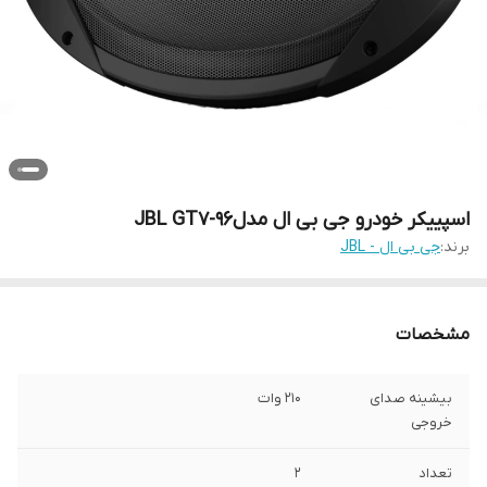
اسپییکر خودرو جی بی ال مدلJBL GT7-96
برند:
جی بی ال - JBL
مشخصات
بیشینه صدای
۲۱۰ وات
خروجی
تعداد
۲