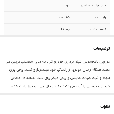
نرم افزار اختصاصی
دارد
زاویه دید
170 درجه
کیفیت تصویر
FHD 1080
پشتیبانی از مموری
micro sd تا 32 گیگ
کارت
توضیحات
لوپ رکوردینگ
دارد
دوربین نامحسوس فیلم برداری خودرو افراد به دلایل مختلفی ترجیح می
دهند هنگام راندن خودرو، از رانندگی خود فیلمبرداری کنند. برخی برای
وای فای
دارد
انجام و ثبت حرکات نمایشی و برخی دیگر برای ثبت تصادفات احتمالی
خود، ویدئوهایی را ثبت می کنند. به هر حال این موضوع باعث شده
است بازار تولید و فروش دوربین های ویژه خودرو داغ باشد.
این دوربین خودرو با استفاده از نوعی چسب ساده و بی خطر، به راحتی
نظرات
به شیشه اتومبیل نصب شده و به صورت هوشمند ترافیک را با کیفیت