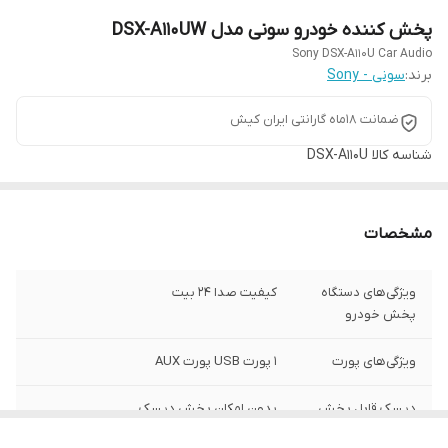
پخش کننده خودرو سونی مدل DSX-A110UW
Sony DSX-A110U Car Audio
برند:
سونی - Sony
ضمانت 18ماه گارانتی ایران کیش
شناسه کالا
DSX-A110U
مشخصات
ویژگی‌های دستگاه
کیفیت صدا ۲۴ بیت
پخش خودرو
ویژگی‌های پورت
۱ پورت USB پورت AUX
دیسک قابل پخش
بدون امکان پخش دیسک