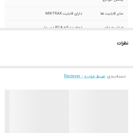
سایر قابلیت ها
دارای قابلیت MIXTRAX
میزان صدای
۱ جفت درگاه RCA دسی‌بل
تولیدی
نظرات
بیشینه صدای
۵۰W x ۴ وات
خروجی
نور پس زمینه
قرمز
دسته‌بندی
:
ضبط خودرو - Reciever
دیسک قابل پخش
CD
اقلام همراه کالا
رادیو
سیستم عامل سازگار
اندروید iOS