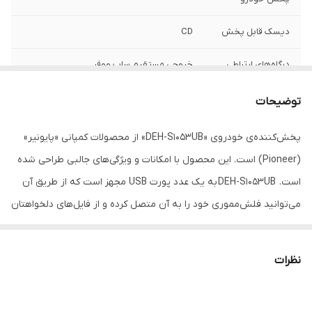
دیسک قابل پخش
CD
درگاه‌های ارتباطی
خروجی مستقیم ساب ووفر
پخش‌کننده
توضیحات
بیشینه صدای
۵۰W x ۴ وات
خروجی
پخش‌کننده‌ی خودروی «DEH-S1053UB» از محصولات کمپانی «پایونیر»
(Pioneer) است. این محصول با امکانات و ویژگی‌های جالبی طراحی شده
اقلام همراه کالا
رادیو
است. DEH-S1053UB به یک عدد پورت USB مجهز است که از طریق آن
سیستم عامل سازگار
اندروید iOS
می‌توانید فلش‌مموری خود را به آن متصل کرده و از فایل‌های دلخواهتان
در خودرو استفاده کنید. برای راحتی کاربران، این پورت در قسمت جلویی
بدنه‌ تعبیه شده است؛ می‌توانید با استفاده از پورت AUX این مدل،
نظرات
پخش‌کننده‌ی موسیقی‌تان را به آن متصل کنید. گفتنی است که
سیستم‌عامل سازگار با این دستگاه، اندروید است که می‌توانید با اتصال