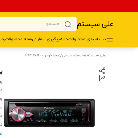
علی سیستم
دسته‌بندی محصولات
خانه
پیگیری سفارش
همه محصولات
رضا
علی سیستم
/
سیستم صوتی
/
ضبط خودرو - Reciever
پخ
بر
دس
وی
سا
د
در
م
ن