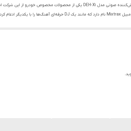
رادیو
پخش کننده‌های صدا و تصویر ویژه‌ی اتومبیل دارد. پخش‌کننده صوتی مدل DEH-X1 یکی از 
می‌کند. ابتکار پایونیر در سری جدید پخش صوت‌های اتومبیل Mixtrax نام دارد ک
اندروید iOS
، شما را قادر می‌سازد که محتوای موردعلاقه‌ی خود را با اتصال فلش‌مموری گوش د
ید.