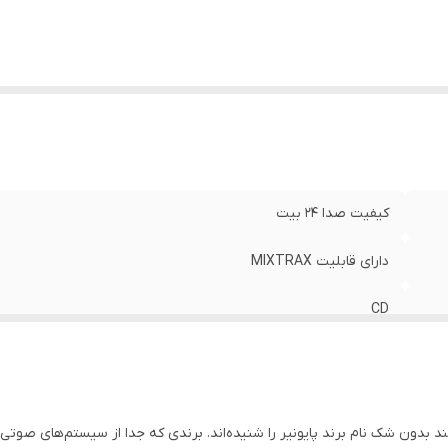
لام همراه کالا
:
رادیو
ستم عامل سازگار
:
اندروید iOS
کیفیت صدا ۲۴ بیت
دارای قابلیت MIXTRAX
CD
خروجی مستقیم ساب ووفر
دو خطی VA LCD
بدون شک نام برند پایونیر را شنیده‌اند. برندی که جدا از سیستم‌های صوتی ح