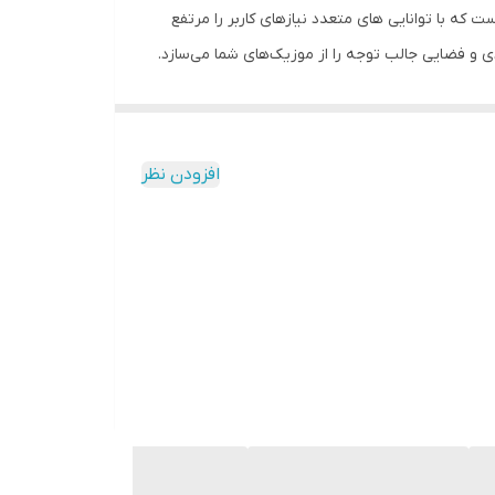
محصولات مخصوص خودرو از این شرکت است که با توانایی های متعدد نیازهای کاربر را مرتفع
ه مانند یک DJ حرفه‌ای آهنگ‌ها را با یکدیگر ادغام کردی و فضایی جالب توجه را از موزیک‌های شما می‌سازد.
هید؛ اما این تنها راه برای شنیدن موسیقی دلخواهتان
نیست؛ شما می‌توانید با اتصال کابل AUX تلفن همراهتان را به دستگاه متصل کنید و هر آهنگی را که می‌خواهید به کمک آن بشنوید. کیفیت ۲۴ بیتی صدا، موسیقی را با تفکیکی فوق‌العاده به
گوش شما می‌رساند. این دستگاه به‌جز رادیو می‌تواند فرمت‌های‌ MP3, WMA و AAC که روی CD یا حافظه جانبی کپی شده پخش کند. این محصول با تولید ۵۰x۴ وات صدا کاربر را با شنیدن
افزودن نظر