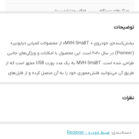
ویژگی‌های دستگاه
امکان جدا شدن پنل
پخش خودرو
توضیحات
وزن
۵۰۰ گرم
پخش‌کننده‌ی خودروی « MVH-S215BT» از محصولات کمپانی «پایونیر»
درگاه‌های ارتباطی
۱ پورت USB پورت HDMI دارای بلوتوث
(Pioneer) در سال 2020 است. این محصول با امکانات و ویژگی‌های جالبی
پخش‌کننده
طراحی شده است. MVH-S215BT به یک عدد پورت USB مجهز است که از
دیسک قابل پخش
بدون امکان پخش دیسک
طریق آن می‌توانید فلش‌مموری خود را به آن متصل کرده و از فایل‌های
نور پس زمینه
قرمز
دلخواهتان در خودرو استفاده کنید. برای راحتی کاربران، این پورت در
قسمت جلویی بدنه‌ تعبیه شده است؛ همچنین در صورتی که مایل
سیستم عامل سازگار
iOS اندروید
نظرات
باشید فایل‌های موجود در MP3 Player خود را از ضبط خودرو بشنوید،
اقلام همراه کالا
دفترچه‌ی راهنما کنترل
می‌توانید با استفاده از پورت AUX این مدل، پخش‌کننده‌ی موسیقی‌ تان
را به آن متصل کنید. گفتنی است که سیستم‌عامل سازگار با این دستگاه،
ابعاد
۱۰x۱۰x۱۰ سانتی‌متر
دسته‌بندی
:
ضبط خودرو - Reciever
اندروید و iOS هستند که می‌توانید با اتصال تلفن همراه از طریق کابل،